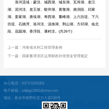
淮河流域：蒙洼、城西湖、城东湖、瓦埠湖、老汪
湖、泥河洼、老王坡、蛟停湖、黄墩湖、南润段、邱家
湖、姜家湖、唐垛湖、寿西湖、董峰湖、上六坊堤、下六
坊堤、石姚湾、洛河洼、汤渔湖、荆山湖、方邱湖、临北
段、花园湖、香浮段、潘村洼。(共26个)
上一篇：
河南省水利工程管理条例
下一篇：
国家蓄滞洪区运用财政补偿资金管理规定
办公电话：0373-5293301
电子邮箱：ybjbgs3301@sina.com
地址：新乡市牧野区宏力大道230号