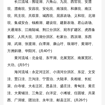
长江流域：围堤湖、六角山、九垸、西官垸、安澧
垸、澧南垸、安昌垸、安化垸、南顶垸、和康垸、南汉
垸、民主垸、共双茶、城西垸、屈原农场、义和垸、北湖
垸、集成安合、钱粮湖、建设垸、建新农场、君山农场、
大通湖东、江南陆城、荆江分洪区、宛市扩建区、虎西备
蓄区、人民大垸、洪湖分洪区、杜家台、西凉湖、东西
湖、武湖、张渡湖、白潭湖、康山圩、珠湖圩、黄湖圩、
方洲斜塘、华阳河。(共40个)
黄河流域：北金堤、东平湖、北展宽区、南展宽区、
大功。(共5个)
海河流域：永定河泛区、小清河分洪区、东淀、文安
洼、贾口洼、兰沟洼、宁晋泊、大陆泽、良相坡、长虹
渠、白寺坡、大名泛区、恩县洼、盛庄洼、青甸洼、黄庄
洼、大黄铺洼、三角淀、白洋淀、小滩坡、任固坡、共渠
西、广润坡、团泊洼、永年洼、献县泛区。(共26个)