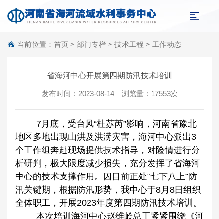
当前位置：
首页
>
部门专栏
>
技术工程
>
工作动态
省海河中心开展第四期防汛技术培训
发布时间：2023-08-14 浏览量：17553次
7
月底，受台风“杜苏芮”影响，河南省豫北
地区多地出现山洪及洪涝灾害，海河中心派出
3
个工作组奔赴现场提供技术指导，对险情进行分
析研判，极大限度减少损失，充分发挥了省海河
中心的技术支撑作用。因目前正处“七下八上”防
汛关键期，根据防汛形势，我中心于
8
月
8
日组织
全体职工，开展
2023
年度第四期防汛技术培训。
本次培训海河中心赵维岭总工紧紧围绕《河